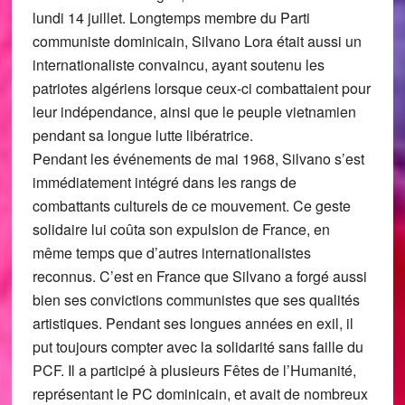
lundi 14 juillet. Longtemps membre du Parti
communiste dominicain, Silvano Lora était aussi un
internationaliste convaincu, ayant soutenu les
patriotes algériens lorsque ceux-ci combattaient pour
leur indépendance, ainsi que le peuple vietnamien
pendant sa longue lutte libératrice.
Pendant les événements de mai 1968, Silvano s’est
immédiatement intégré dans les rangs de
combattants culturels de ce mouvement. Ce geste
solidaire lui coûta son expulsion de France, en
même temps que d’autres internationalistes
reconnus. C’est en France que Silvano a forgé aussi
bien ses convictions communistes que ses qualités
artistiques. Pendant ses longues années en exil, il
put toujours compter avec la solidarité sans faille du
PCF. Il a participé à plusieurs Fêtes de l’Humanité,
représentant le PC dominicain, et avait de nombreux