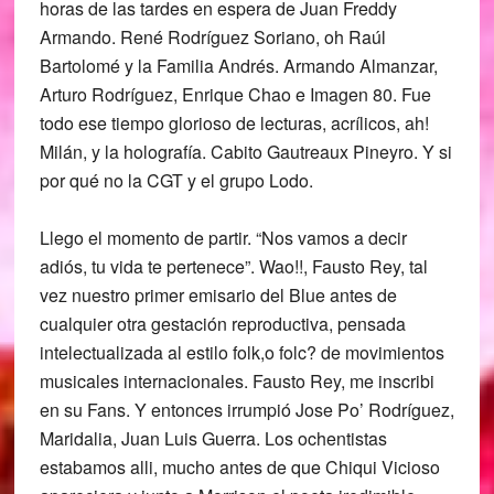
horas de las tardes en espera de Juan Freddy
Armando. René Rodríguez Soriano, oh Raúl
Bartolomé y la Familia Andrés. Armando Almanzar,
Arturo Rodríguez, Enrique Chao e Imagen 80. Fue
todo ese tiempo glorioso de lecturas, acrílicos, ah!
Milán, y la holografía. Cabito Gautreaux Pineyro. Y si
por qué no la CGT y el grupo Lodo.
Llego el momento de partir. “Nos vamos a decir
adiós, tu vida te pertenece”. Wao!!, Fausto Rey, tal
vez nuestro primer emisario del Blue antes de
cualquier otra gestación reproductiva, pensada
intelectualizada al estilo folk,o folc? de movimientos
musicales internacionales. Fausto Rey, me inscribi
en su Fans. Y entonces irrumpió Jose Po’ Rodríguez,
Maridalia, Juan Luis Guerra. Los ochentistas
estabamos alli, mucho antes de que Chiqui Vicioso