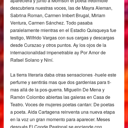
apareciera y junto a Morrison el poeta iredimible
descubriera nuestras voces, las de Mayra Aleman,
Sabrina Roman, Carmen Imbert Brugal, Miriam
Ventura, Carmen Sánchez. Todo pasaba
paralelamente mientras en el Estadio Quisqueya fue
testigo, Wilfrido Vargas con sus cargas y descargas
desde Curazao y otros puntos. Ay los ojos de la
internacionalidad impenetrable ay Por Amor de
Rafael Solano y Niní.
La tierra literaria daba otras sensaciones -huele este
perfume y sentirás mas que dos gardenias para ti-
mas allá de la pos-guerra. Miguelin De Mena y
Ramón Colombo abiertas las galeras en Casa de
Teatro. Voces de mujeres poetas cantan: De poetas
a poeta. Aida Cartagena reinventa una nueva etapa
en la voz un gran momento para aparecer. Meses
después El Conde Peatonal se enciende con