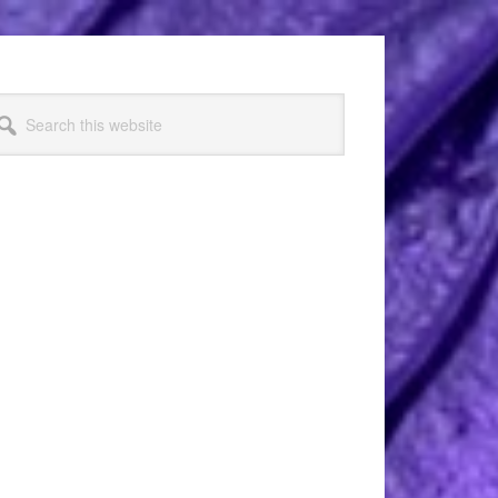
arch
s
bsite