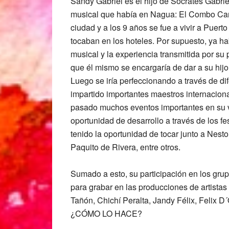
Sandy Gabriel es el hijo de Sócrates Gabrie
musical que había en Nagua: El Combo Can
ciudad y a los 9 años se fue a vivir a Puert
tocaban en los hoteles. Por supuesto, ya ha
musical y la experiencia transmitida por su
que él mismo se encargaría de dar a su hijo
Luego se iría perfeccionando a través de di
impartido importantes maestros internacion
pasado muchos eventos importantes en su v
oportunidad de desarrollo a través de los fe
tenido la oportunidad de tocar junto a Nest
Paquito de Rivera, entre otros.
Sumado a esto, su participación en los grup
para grabar en las producciones de artistas
Tañón, Chichí Peralta, Jandy Félix, Felix D
¿CÓMO LO HACE?