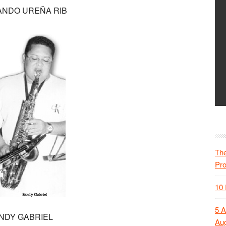
NDO UREÑA RIB
The
Pr
10 
5 A
NDY GABRIEL
Aug