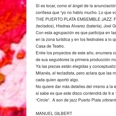
Si es tocar, como el ángel de la anunciación
confiesa que “yo no hablo mucho. Lo que voy
THE PUERTO PLATA EMSEMBLE JAZZ. Fue fu
(teclados), Hisdras Alvarez (batería), Joel 
Con esta agrupación es que participa en las
en la zona turística y en los festivales a l
Casa de Teatro.
Entre los proyectos de este año, enumera c
de sus seguidores la primera producción mu
Ya las piezas están elegidas y conceptualiz
Milanés, el tecladista, pero aclara que las
cada quien aportó algo.
No quiere dar más detalles del mismo a la 
sí sabe es que este disco contendrá de 9 a 
“Circle”. A son de jazz Puerto Plata ¡vibrant
MANUEL GILBERT