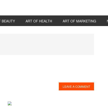
F BEAUTY
ART OF HEALTH
ART OF MARKETING
P
S
LEAVE A COMMENT