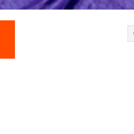
Se
thi
we