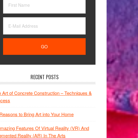
RECENT POSTS
 Art of Concrete Construction – Techniques &
ocess
Reasons to Bring Art into Your Home
mazing Features Of Virtual Reality (VR) And
mented Reality (AR) In The Arts