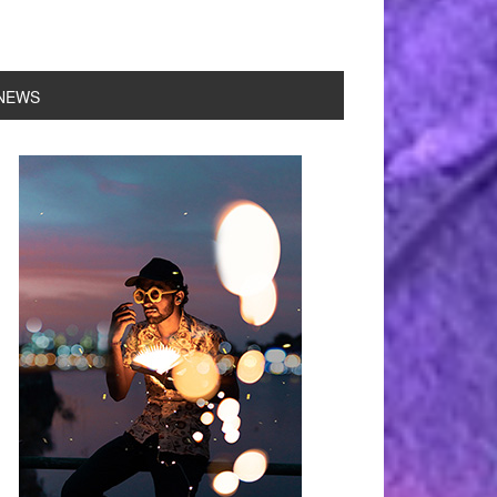
NEWS
rimary
idebar