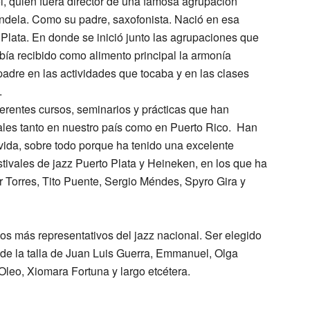
l, quien fuera director de una famosa agrupación
dela. Como su padre, saxofonista. Nació en esa
o Plata. En donde se inició junto las agrupaciones que
bía recibido como alimento principal la armonía
 padre en las actividades que tocaba y en las clases
.
ferentes cursos, seminarios y prácticas que han
ales tanto en nuestro país como en Puerto Rico. Han
ida, sobre todo porque ha tenido una excelente
stivales de jazz Puerto Plata y Heineken, en los que ha
or Torres, Tito Puente, Sergio Méndes, Spyro Gira y
os más representativos del jazz nacional. Ser elegido
 de la talla de Juan Luis Guerra, Emmanuel, Olga
´Oleo, Xiomara Fortuna y largo etcétera.