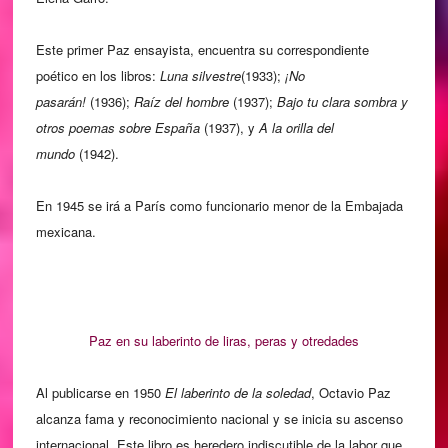
Este primer Paz ensayista, encuentra su correspondiente
poético en los libros:
Luna silvestre
(1933);
¡No
pasarán!
(1936);
Raíz del hombre
(1937);
Bajo tu clara sombra y
otros poemas sobre Espa
a
(1937), y
A la orilla del
ñ
mundo
(1942).
En 1945 se irá a París como funcionario menor de la Embajada
mexicana.
Paz en su laberinto de liras, peras y otredades
Al publicarse en 1950
El laberinto de la soledad
, Octavio Paz
alcanza fama y reconocimiento nacional y se inicia su ascenso
internacional. Este libro es heredero indiscutible de la labor que