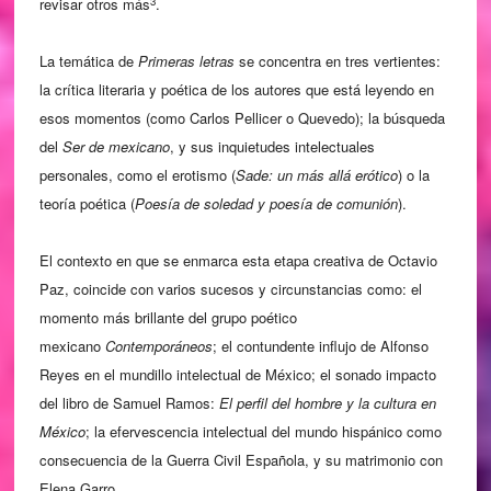
3
revisar otros más
.
La temática de
Primeras letras
se concentra en tres vertientes:
la crítica literaria y poética de los autores que está leyendo en
esos momentos (como Carlos Pellicer o Quevedo); la búsqueda
del
Ser de mexicano
, y sus inquietudes intelectuales
personales, como el erotismo (
Sade: un más allá erótico
) o la
teoría poética (
Poesía de soledad y poesía de comunión
).
El contexto en que se enmarca esta etapa creativa de Octavio
Paz, coincide con varios sucesos y circunstancias como: el
momento más brillante del grupo poético
mexicano
Contemporáneos
; el contundente influjo de Alfonso
Reyes en el mundillo intelectual de México; el sonado impacto
del libro de Samuel Ramos:
El perfil del hombre y la cultura en
México
; la efervescencia intelectual del mundo hispánico como
consecuencia de la Guerra Civil Española, y su matrimonio con
Elena Garro.