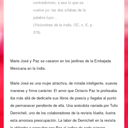
contradictorio, a ese tú que se
vuelve yo: las dos sílabas de la
palabra
tuyo
…
(
Vislumbres de la India
,
OC
, v, X, p.
376)
Marie José y Paz se casaron en los jardines de la Embajada
Mexicana en la India.
Marie José es una mujer atractiva, de mirada inteligente, suaves
maneras y firme carácter. El amor que Octavio Paz le profesaba
iba más allá de dedicarle sus libros de poesía y llegaba al punto
de permanecer pendiente de ella. Una anécdota narrada por Tulio
Demicheli, uno de los colaboradores de la revista
Vuelta
, ilustra
esta amorosa preocupación. La labor de Demicheli en la revista
lo obligaba a consultar con Paz el índice de cada número