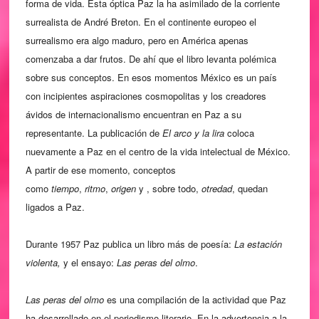
forma de vida. Esta óptica Paz la ha asimilado de la corriente
surrealista de André Breton. En el continente europeo el
surrealismo era algo maduro, pero en América apenas
comenzaba a dar frutos. De ahí que el libro levanta polémica
sobre sus conceptos. En esos momentos México es un país
con incipientes aspiraciones cosmopolitas y los creadores
ávidos de internacionalismo encuentran en Paz a su
representante. La publicación de
El arco y la lira
coloca
nuevamente a Paz en el centro de la vida intelectual de México.
A partir de ese momento, conceptos
como
tiempo
,
ritmo
,
origen
y , sobre todo,
otredad
, quedan
ligados a Paz.
Durante 1957 Paz publica un libro más de poesía:
La estación
violenta,
y el ensayo:
Las peras del olmo
.
Las peras del olmo
es una compilación de la actividad que Paz
ha desarrollado en el periodismo literario. En la advertencia a la