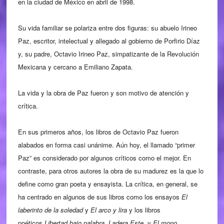
en la ciudad de México en abril de 1998.
Su vida familiar se polariza entre dos figuras: su abuelo Irineo
Paz, escritor, intelectual y allegado al gobierno de Porfirio Díaz
y, su padre, Octavio Irineo Paz, simpatizante de la Revolución
Mexicana y cercano a Emiliano Zapata.
La vida y la obra de Paz fueron y son motivo de atención y
crítica.
En sus primeros años, los libros de Octavio Paz fueron
alabados en forma casi unánime. Aún hoy, el llamado “primer
Paz” es considerado por algunos críticos como el mejor. En
contraste, para otros autores la obra de su madurez es la que lo
define como gran poeta y ensayista. La crítica, en general, se
ha centrado en algunos de sus libros como los ensayos
El
laberinto de la soledad
y
El arco y lira
y los libros
poéticos
Libertad bajo palabra
,
Ladera Este
, y
El mono