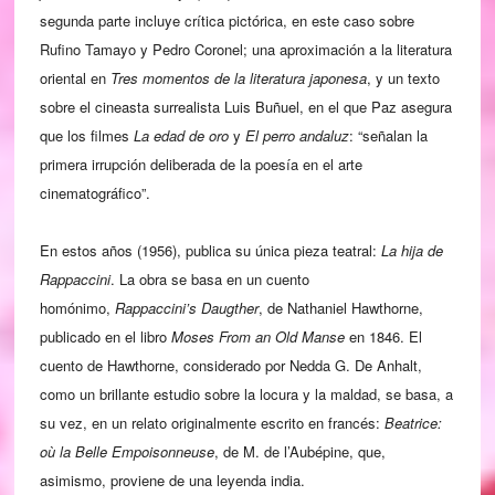
segunda parte incluye crítica pictórica, en este caso sobre
Rufino Tamayo y Pedro Coronel; una aproximación a la literatura
oriental en
Tres momentos de la literatura japonesa
, y un texto
sobre el cineasta surrealista Luis Buñuel, en el que Paz asegura
que los filmes
La edad de oro
y
El perro andaluz
: “señalan la
primera irrupción deliberada de la poesía en el arte
cinematográfico”.
En estos años (1956), publica su única pieza teatral:
La hija de
Rappaccini
. La obra se basa en un cuento
homónimo,
Rappaccini’s Daugther
, de Nathaniel Hawthorne,
publicado en el libro
Moses From an Old Manse
en 1846. El
cuento de Hawthorne, considerado por Nedda G. De Anhalt,
como un brillante estudio sobre la locura y la maldad, se basa, a
su vez, en un relato originalmente escrito en francés:
Beatrice:
où la Belle Empoisonneuse
, de M. de l’Aubépine, que,
asimismo, proviene de una leyenda india.