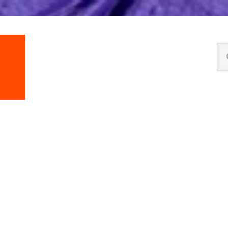
Se
thi
we