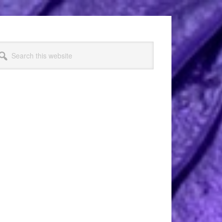
arch
s
bsite