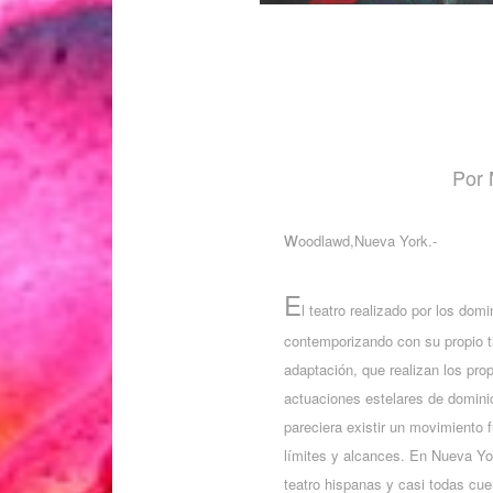
Por 
w
oodlawd,Nueva York.-
E
l teatro realizado por los do
contemporizando con su propio t
adaptación, que realizan los pro
actuaciones estelares de dominic
pareciera existir un movimiento 
límites y alcances. En Nueva Y
teatro hispanas y casi todas cu