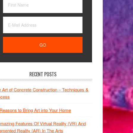
RECENT POSTS
 Art of Concrete Construction – Techniques &
ocess
Reasons to Bring Art into Your Home
mazing Features Of Virtual Reality (VR) And
mented Reality (AR) In The Arts