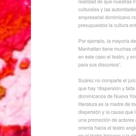
realidad de que nuestras i
culturales y las autoridade
empresarial dominicano no
presupuestos la cultura en
Por ejemplo, la mayoría de 
Manhattan tiene muchas ot
en este caso el teatro, y e
para sus discursos”.
Suárez no comparte el juic
que hay “dispersión y falta 
dominicanos de Nueva York 
literatura es la madre de to
dispersión y la causa que l
una promoción de actores
orienta hacia el teatro ang
en el teatro hispano y la 