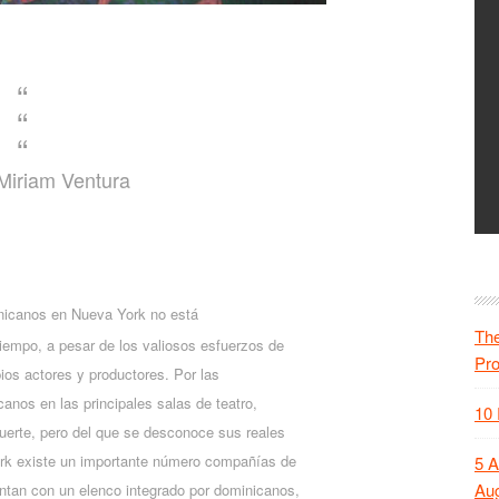
Miriam Ventura
minicanos en Nueva York no está
The
iempo, a pesar de los valiosos esfuerzos de
Pr
pios actores y productores. Por las
anos en las principales salas de teatro,
10 
fuerte, pero del que se desconoce sus reales
ork existe un importante número compañías de
5 A
Aug
entan con un elenco integrado por dominicanos,