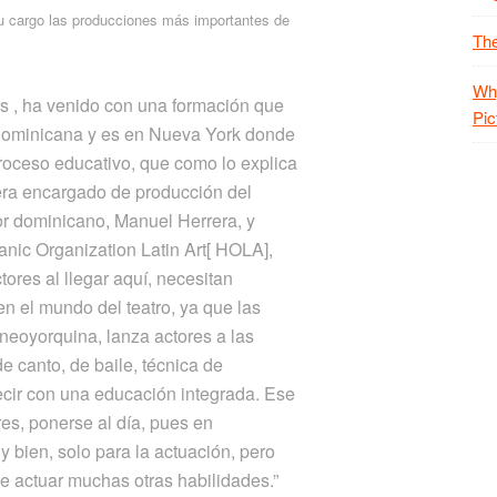
su cargo las producciones más importantes de
The
Why
as , ha venido con una formación que
Pic
 Dominicana y es en Nueva York donde
roceso educativo, que como lo explica
ra encargado de producción del
or dominicano, Manuel Herrera, y
anic Organization Latin Art[ HOLA],
ores al llegar aquí, necesitan
en el mundo del teatro, ya que las
neoyorquina, lanza actores a las
e canto, de baile, técnica de
decir con una educación integrada. Ese
res, ponerse al día, pues en
 bien, solo para la actuación, pero
e actuar muchas otras habilidades.”