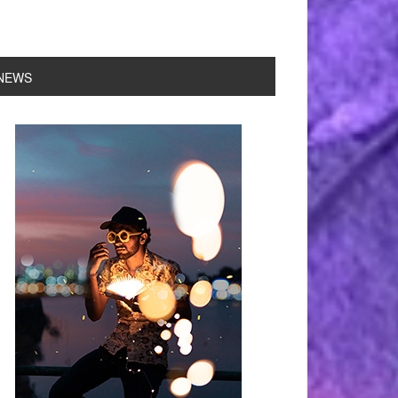
NEWS
rimary
idebar