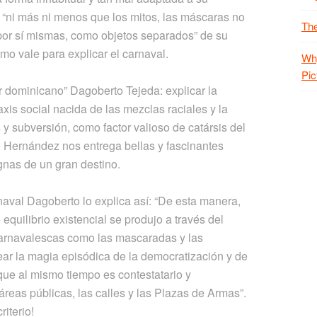
“ni más ni menos que los mitos, las máscaras no
The
 por sí mismas, como objetos separados” de su
smo vale para explicar el carnaval.
Why
Pic
r dominicano” Dagoberto Tejeda: explicar la
is social nacida de las mezclas raciales y la
 y subversión, como factor valioso de catársis del
o Hernández nos entrega bellas y fascinantes
nas de un gran destino.
rnaval Dagoberto lo explica así: “De esta manera,
equilibrio existencial se produjo a través del
carnavalescas como las mascaradas y las
rear la magia episódica de la democratización y de
 que al mismo tiempo es contestatario y
reas públicas, las calles y las Plazas de Armas”.
riterio!