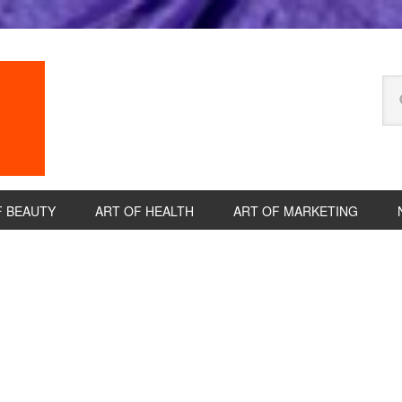
Se
thi
we
F BEAUTY
ART OF HEALTH
ART OF MARKETING