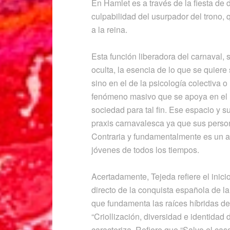
En Hamlet es a través de la fiesta de 
culpabilidad del usurpador del trono, 
a la reina.
Esta función liberadora del carnaval, 
oculta, la esencia de lo que se quiere 
sino en el de la psicología colectiva o
fenómeno masivo que se apoya en el 
sociedad para tal fin. Ese espacio y 
praxis carnavalesca ya que sus perso
Contraria y fundamentalmente es un act
jóvenes de todos los tiempos.
Acertadamente, Tejeda refiere el inici
directo de la conquista española de la i
que fundamenta las raíces híbridas de
“Criollización, diversidad e identidad 
caracteriza. Refiere que “Salvo el ca