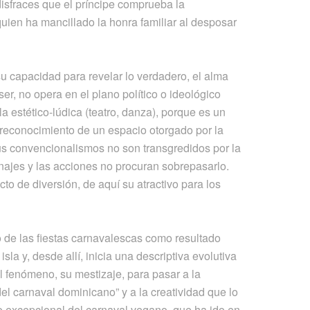
disfraces que el príncipe comprueba la
quien ha mancillado la honra familiar al desposar
su capacidad para revelar lo verdadero, el alma
ser, no opera en el plano político o ideológico
 la estético-lúdica (teatro, danza), porque es un
reconocimiento de un espacio otorgado por la
sus convencionalismos no son transgredidos por la
najes y las acciones no procuran sobrepasarlo.
o de diversión, de aquí su atractivo para los
o de las fiestas carnavalescas como resultado
sla y, desde allí, inicia una descriptiva evolutiva
l fenómeno, su mestizaje, para pasar a la
del carnaval dominicano” y a la creatividad que lo
so excepcional del carnaval vegano, que ha ido en