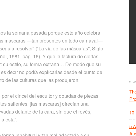
mos la semana pasada porque este año celebra
e las máscaras —tan presentes en todo carnaval—
eguía resolver” (“La vía de las máscaras”, Siglo
ol, 1981, pág. 16). Y que la factura de ciertas
a”: su estilo, su forma extraña… De modo que su
; es decir no podía explicarlas desde el punto de
to de las culturas que las produjeron.
The
or el cincel del escultor y dotadas de piezas
Pr
es salientes, [las máscaras] ofrecían una
vadas delante de la cara, sin que el revés,
10 
a esta”.
5 A
Aug
 forma inhabitual y tan mal adaptada a su