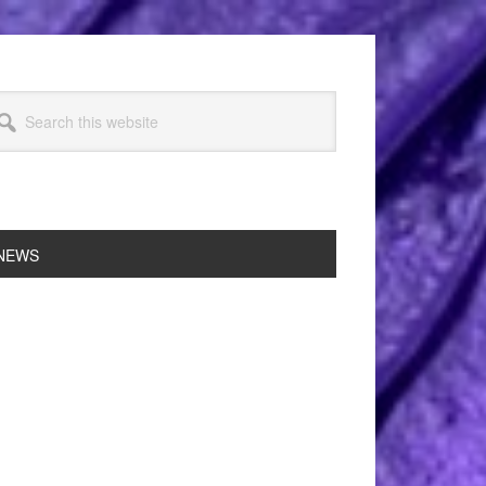
arch
s
bsite
NEWS