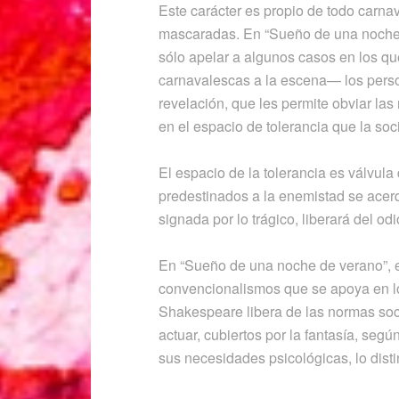
Este carácter es propio de todo carna
mascaradas. En “Sueño de una noche 
sólo apelar a algunos casos en los q
carnavalescas a la escena— los perso
revelación, que les permite obviar las
en el espacio de tolerancia que la soc
El espacio de la tolerancia es válvul
predestinados a la enemistad se acer
signada por lo trágico, liberará del odi
En “Sueño de una noche de verano”, e
convencionalismos que se apoya en lo
Shakespeare libera de las normas soc
actuar, cubiertos por la fantasía, seg
sus necesidades psicológicas, lo disti