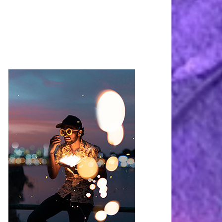
rimary
idebar