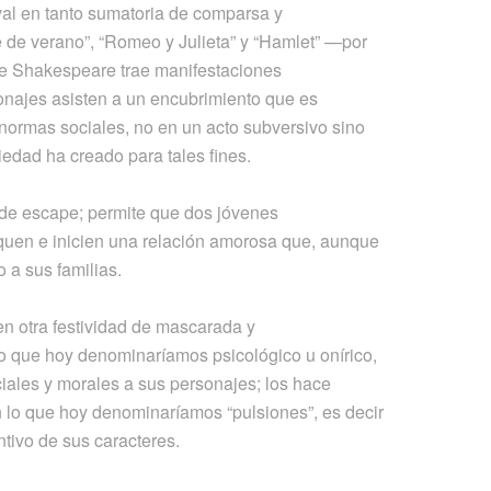
val en tanto sumatoria de comparsa y
de verano”, “Romeo y Julieta” y “Hamlet” —por
ue Shakespeare trae manifestaciones
najes asisten a un encubrimiento que es
 normas sociales, no en un acto subversivo sino
iedad ha creado para tales fines.
a de escape; permite que dos jóvenes
quen e inicien una relación amorosa que, aunque
o a sus familias.
n otra festividad de mascarada y
 que hoy denominaríamos psicológico u onírico,
iales y morales a sus personajes; los hace
ún lo que hoy denominaríamos “pulsiones”, es decir
ntivo de sus caracteres.