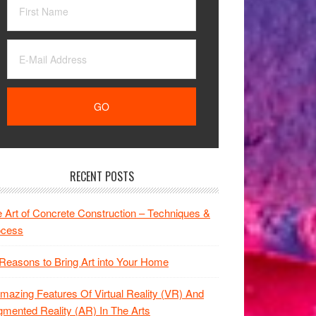
RECENT POSTS
 Art of Concrete Construction – Techniques &
ocess
Reasons to Bring Art into Your Home
mazing Features Of Virtual Reality (VR) And
mented Reality (AR) In The Arts