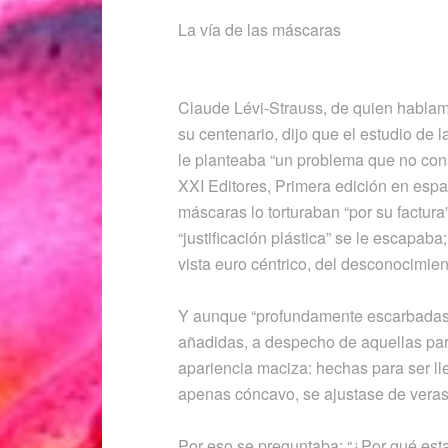
La vía de las máscaras
Claude Lévi-Strauss, de quien habla
su centenario, dijo que el estudio d
le planteaba “un problema que no cons
XXI Editores, Primera edición en españ
máscaras lo torturaban “por su factur
“justificación plástica” se le escapaba
vista euro céntrico, del desconocimien
Y aunque “profundamente escarbadas p
añadidas, a despecho de aquellas part
apariencia maciza: hechas para ser lle
apenas cóncavo, se ajustase de veras 
Por eso se preguntaba: “¿Por qué esta