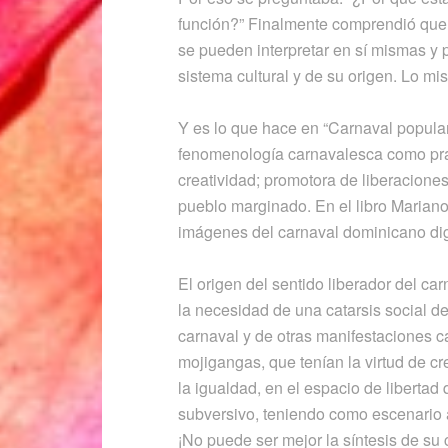
función?” Finalmente comprendió que 
se pueden interpretar en sí mismas y
sistema cultural y de su origen. Lo mi
Y es lo que hace en “Carnaval popula
fenomenología carnavalesca como prax
creatividad; promotora de liberaciones
pueblo marginado. En el libro Marian
imágenes del carnaval dominicano dig
El origen del sentido liberador del ca
la necesidad de una catarsis social de 
carnaval y de otras manifestaciones 
mojigangas, que tenían la virtud de c
la igualdad, en el espacio de libertad
subversivo, teniendo como escenario á
¡No puede ser mejor la síntesis de su c