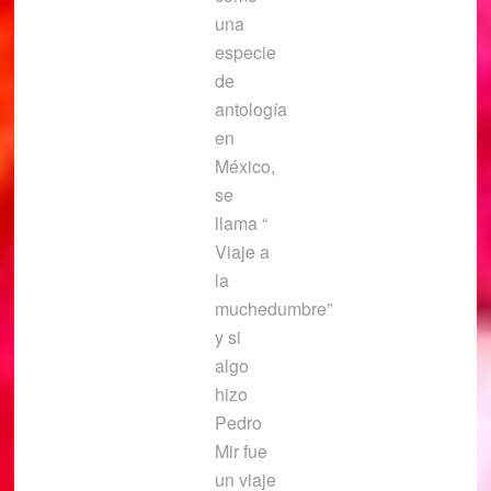
una
especie
de
antología
en
México,
se
llama “
Viaje a
la
muchedumbre”
y si
algo
hizo
Pedro
Mir fue
un viaje