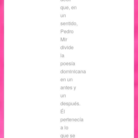
que, en
un
sentido,
Pedro
Mir
divide
la
poesía
dominicana
en un
antes y
un
después.
Él
pertenecía
a lo
que se