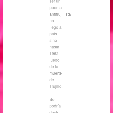
ser un
poema
antitrujillista
no
llegó al
país
sino
hasta
1962,
luego
de la
muerte
de
Trujillo.
Se
podría
decir