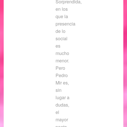
Sorprendida,
en los
que la
presencia
de lo
social
es
mucho
menor.
Pero
Pedro
Mir es,
sin
lugar a
dudas,
el
mayor
poeta