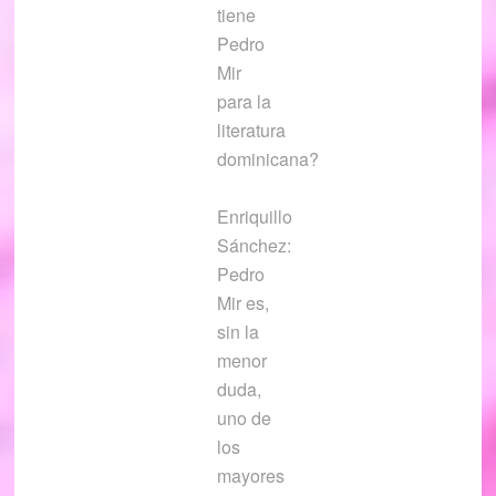
tiene
Pedro
Mir
para la
literatura
dominicana?
Enriquillo
Sánchez:
Pedro
Mir es,
sin la
menor
duda,
uno de
los
mayores