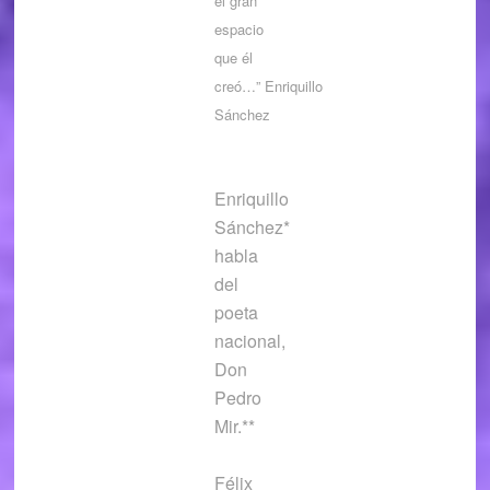
el gran
espacio
que él
creó…”
Enriquillo
Sánchez
Enriquillo
Sánchez*
habla
del
poeta
nacional,
Don
Pedro
Mir.**
Félix