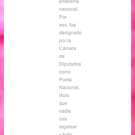
emblema
nacional.
Por
eso, fue
designado
por la
Cámara
de
Diputados
como
Poeta
Nacional,
título
que
nadie
osa
regatear
y todo