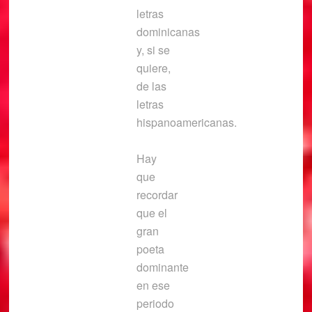
letras
dominicanas
y, si se
quiere,
de las
letras
hispanoamericanas.
Hay
que
recordar
que el
gran
poeta
dominante
en ese
periodo