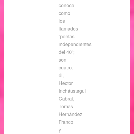
conoce
como
los
llamados
“poetas
independientes
del 40”;
son
cuatro:
él,
Héctor
Incháustegui
Cabral,
Tomás
Hernández
Franco
y