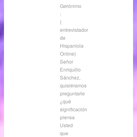
Gerónimo
:
(
entrevistador
de
Hispaniola
Online)
Señor
Enriquillo
Sánchez,
quisiéramos
preguntarle
¿qué
significación
piensa
Usted
que