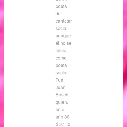
poeta
de
carácter
social,
aunque
él no se
inició
como
poeta
social.
Fue
Juan
Bosch
quien,
en el
año 36
ó 37, lo