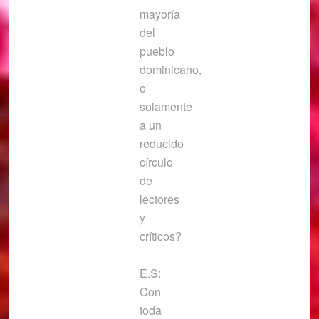
mayoría
del
pueblo
dominicano,
o
solamente
a un
reducido
círculo
de
lectores
y
críticos?
E.S:
Con
toda