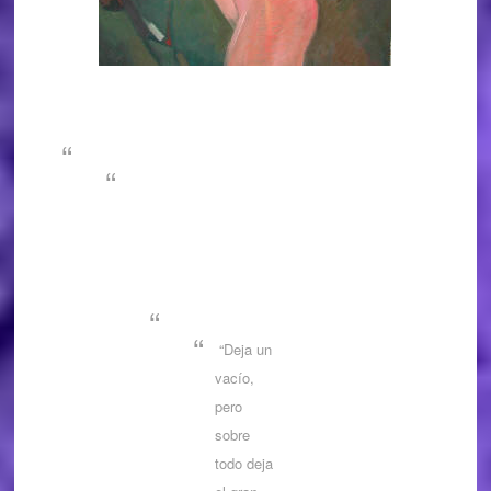
“Deja un
vacío,
pero
sobre
todo deja