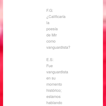
F.G:
¿Calificaría
la
poesía
de Mir
como
vanguardista?
E.S:
Fue
vanguardista
en su
momento
histórico;
estamos
hablando