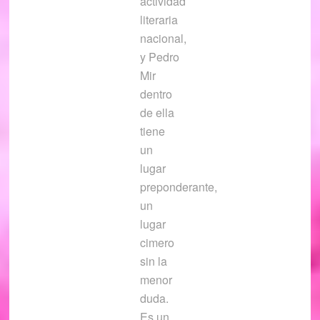
actividad
literaria
nacional,
y Pedro
Mir
dentro
de ella
tiene
un
lugar
preponderante,
un
lugar
cimero
sin la
menor
duda.
Es un