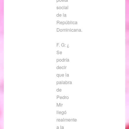
social
de la
República
Dominicana.
F. G: ¿
Se
podría
decir
que la
palabra
de
Pedro
Mir
llegó
realmente
a la