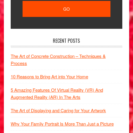
RECENT POSTS
The Art of Concrete Construction – Techniques &
Process
10 Reasons to Bring Art into Your Home
5 Amazing Features Of Virtual Reality (VR) And
Augmented Reality (AR) In The Arts
The Art of Displaying and Caring for Your Artwork
Why Your Family Portrait Is More Than Just a Picture