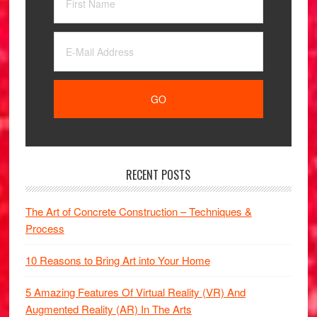
RECENT POSTS
The Art of Concrete Construction – Techniques &
Process
10 Reasons to Bring Art into Your Home
5 Amazing Features Of Virtual Reality (VR) And
Augmented Reality (AR) In The Arts